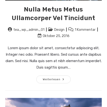
Nulla Metus Metus
Ullamcorper Vel Tincidunt
Beitrags-
Beitrags-
Beitrags-
tea_wp_admin_01
Design
1 Kommentar
Autor:
Kategorie:
Kommentare:
Beitrag
Oktober 25, 2016
zuletzt
geändert
Lorem ipsum dolor sit amet, consectetur adipiscing elit.
am:
Integer nec odio. Praesent libero. Sed cursus ante dapibus
diam. Sed nisi. Nulla quis sem at nibh elementum imperdiet.
Duis sagittis ipsum.…
Nulla
Weiterlesen
Metus
Metus
Ullamcorper
Vel
Tincidunt