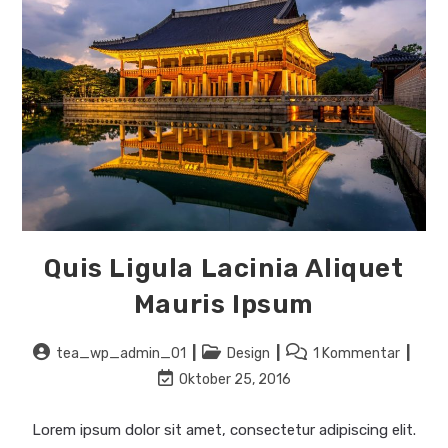
Quis Ligula Lacinia Aliquet
Mauris Ipsum
Beitrags-
Beitrags-
Beitrags-
tea_wp_admin_01
Design
1 Kommentar
Autor:
Kategorie:
Kommentare:
Beitrag
Oktober 25, 2016
zuletzt
geändert
Lorem ipsum dolor sit amet, consectetur adipiscing elit.
am: