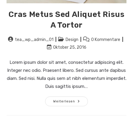
Cras Metus Sed Aliquet Risus
A Tortor
Beitrags-
Beitrags-
Beitrags-
tea_wp_admin_01
Design
0 Kommentare
Autor:
Kategorie:
Kommentare:
Beitrag
Oktober 25, 2016
zuletzt
geändert
Lorem ipsum dolor sit amet, consectetur adipiscing elit.
am:
Integer nec odio. Praesent libero. Sed cursus ante dapibus
diam. Sed nisi. Nulla quis sem at nibh elementum imperdiet.
Duis sagittis ipsum.…
Cras
Weiterlesen
Metus
Sed
Aliquet
Risus
A
Tortor